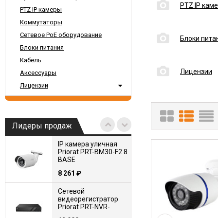
PTZ IP кам
PTZ IP камеры
Коммутаторы
Сетевое PoE оборудование
Блоки пита
Блоки питания
Кабель
Лицензии
Аксессуары
Лицензии
Лидеры продаж
IP камера уличная
Priorat PRT-BM30-F2.8
BASE
8 261
₽
Сетевой
видеорегистратор
Priorat PRT-NVR-
16N2-12M-IQ PRO