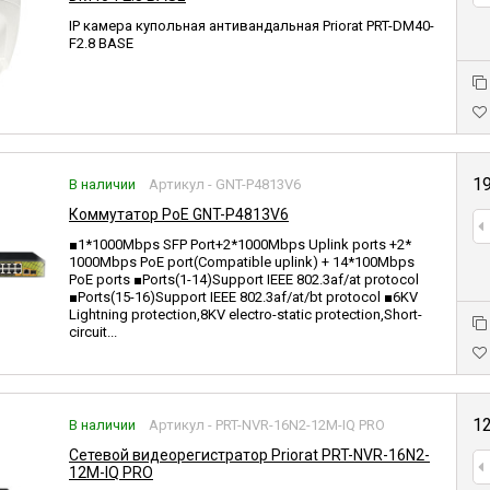
IP камера купольная антивандальная Priorat PRT-DM40-
F2.8 BASE
1
В наличии
Артикул - GNT-P4813V6
Коммутатор PoE GNT-P4813V6
■1*1000Mbps SFP Port+2*1000Mbps Uplink ports +2*
1000Mbps PoE port(Compatible uplink) + 14*100Mbps
PoE ports ■Ports(1-14)Support IEEE 802.3af/at protocol
■Ports(15-16)Support IEEE 802.3af/at/bt protocol ■6KV
Lightning protection,8KV electro-static protection,Short-
circuit...
1
В наличии
Артикул - PRT-NVR-16N2-12M-IQ PRO
Сетевой видеорегистратор Priorat PRT-NVR-16N2-
12M-IQ PRO