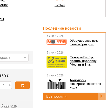
PoE
вание
БитБук
ары
Последние новости
6 июля 2026
Оборудование под
Вашим брендом
5 июля 2026
Сканеры БитБук
родаж
прошли проверку
"Честный Зна...
5 июля 2026
 150
₽
​Технологии
сканирования штрих-
кода
Все новости
Сравнение