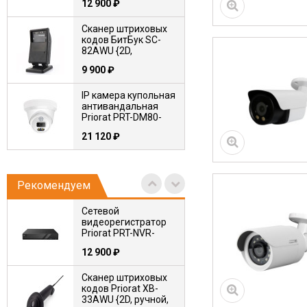
12 900
₽
Сканер штриховых
кодов БитБук SC-
82AWU {2D,
стационарный,
9 900
₽
проводной, USB-
HID+USB-VCOM}
IP камера купольная
антивандальная
Priorat PRT-DM80-
F2.8-CA PRO
21 120
₽
Сканер штриховых
кодов Priorat XB-
33ABH {2D, ручной,
Рекомендуем
беспроводной, USB-
4 400
₽
HID+USB-VCOM}
Сетевой
видеорегистратор
Коммутатор PoE
Priorat PRT-NVR-
PRIORAT PRT-SF-
16N2-12M-IQ PRO
1226P
12 900
₽
24 900
₽
Сканер штриховых
кодов Priorat XB-
Коммутатор PoE
33AWU {2D, ручной,
PRIORAT PRT-SG-