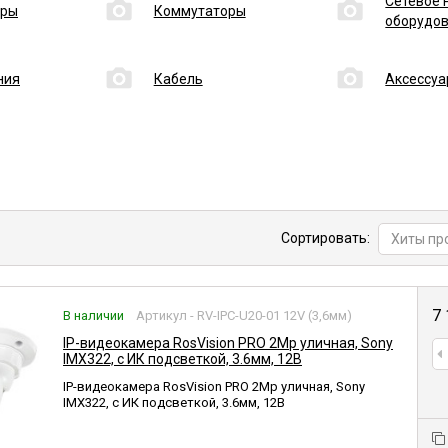
Сетевое 
еры
Коммутаторы
оборудо
ния
Кабель
Аксессу
Сортировать:
Хиты п
7
В наличии
Артикул - RV-IPC-U20-01 12V (3,6мм)
IP-видеокамера RosVision PRO 2Mp уличная, Sony
IMX322, c ИК подсветкой, 3.6мм, 12В
IP-видеокамера RosVision PRO 2Mp уличная, Sony
IMX322, c ИК подсветкой, 3.6мм, 12В