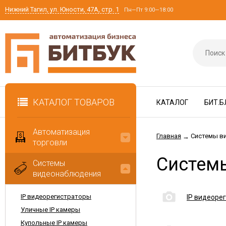
Нижний Тагил, ул. Юности, 47А, стр. 1
Пн—Пт 9:00—18:00
КАТАЛОГ ТОВАРОВ
КАТАЛОГ
БИТ.Б
Автоматизация
Главная
Системы в
→
торговли
Систем
Системы
видеонаблюдения
IP видеорегистраторы
IP видеоре
Уличные IP камеры
Купольные IP камеры