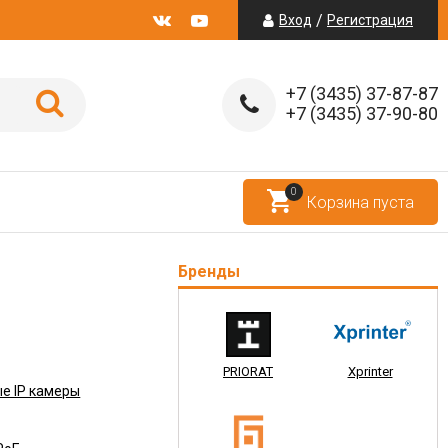
/
Вход
Регистрация
+7 (3435) 37-87-87
+7 (3435) 37-90-80
0
Корзина пуста
Бренды
PRIORAT
Xprinter
е IP камеры