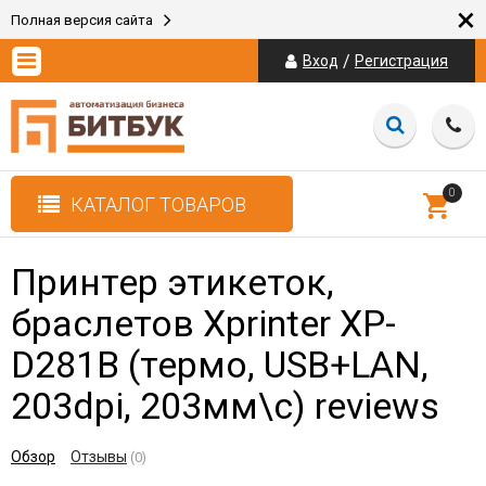
×
Полная версия сайта
/
Вход
Регистрация
0
КАТАЛОГ ТОВАРОВ
Принтер этикеток,
браслетов Xprinter XP-
D281B (термо, USB+LAN,
203dpi, 203мм\с)
reviews
Обзор
Отзывы
(0)