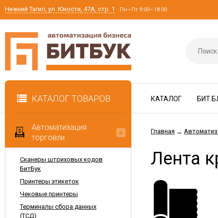
Нижний Тагил, ул. Юности, 47А, стр. 1
Пн—Пт 9:00—18:00
КАТАЛОГ ТОВАРОВ
КАТАЛОГ
БИТ.Б
Автоматизация
Главная
Автоматиз
→
торговли
Лента к
Сканеры штриховых кодов
БитБук
Принтеры этикеток
Чековые принтеры
Терминалы сбора данных
(ТСД)