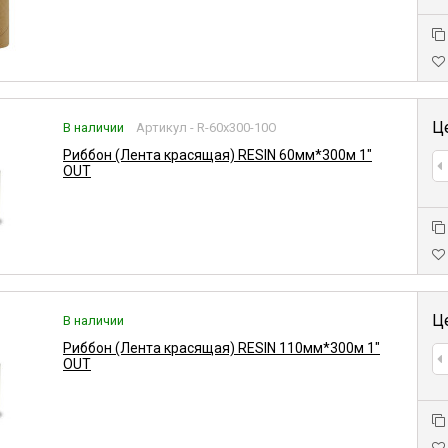
Ц
В наличии
Артикул - R-60x300-10O
Риббон (Лента красящая) RESIN 60мм*300м 1"
OUT
Ц
В наличии
Риббон (Лента красящая) RESIN 110мм*300м 1"
OUT