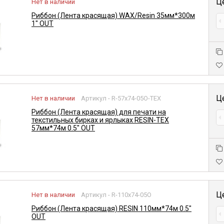
Ц
Нет в наличии
Риббон (Лента красящая) WAX/Resin 35мм*300м
1" OUT
Ц
Нет в наличии
Артикул - R-57x74-05O-TEX
Риббон (Лента красящая) для печати на
текстильных бирках и ярлыках RESIN-TEX
57мм*74м 0.5" OUT
Ц
Нет в наличии
Артикул - R-110x74-05O
Риббон (Лента красящая) RESIN 110мм*74м 0.5"
OUT