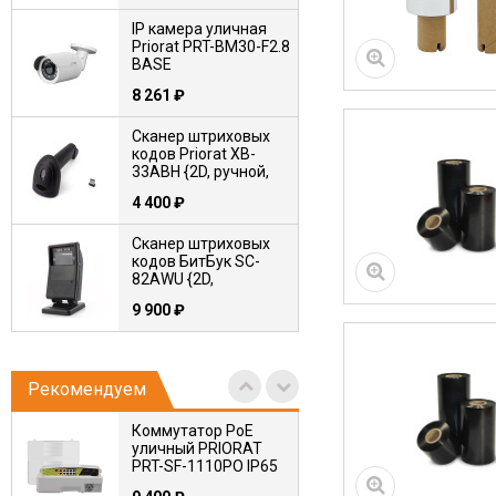
IP камера уличная
Priorat PRT-BM30-F2.8
BASE
8 261
₽
Сканер штриховых
кодов Priorat XB-
33ABH {2D, ручной,
беспроводной, USB-
4 400
₽
HID+USB-VCOM}
Сканер штриховых
кодов БитБук SC-
82AWU {2D,
стационарный,
9 900
₽
проводной, USB-
HID+USB-VCOM}
Коммутатор PoE
PRIORAT PRT-SG-
1226P
Рекомендуем
32 120
₽
Коммутатор PoE
уличный PRIORAT
IP камера купольная
PRT-SF-1110PO IP65
антивандальная
Priorat PRT-DM80-