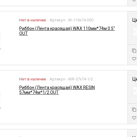
Ц
Нет в наличии
Артикул - W-110x74-05O
Риббон (Лента красящая) WAX 110мм*74м 0.5"
OUT
Ц
Нет в наличии
Артикул - WR-57x74-1/2
Риббон (Лента красящая) WAX RESIN
57мм*74м*1/2 OUT