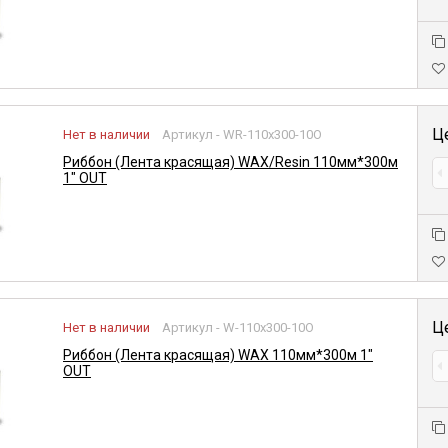
Ц
Нет в наличии
Артикул - WR-110x300-10O
Риббон (Лента красящая) WAX/Resin 110мм*300м
1" OUT
Ц
Нет в наличии
Артикул - W-110x300-10O
Риббон (Лента красящая) WAX 110мм*300м 1"
OUT