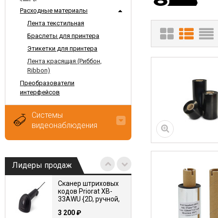
Расходные материалы
Лента текстильная
Браслеты для принтера
Этикетки для принтера
Лента красящая (Риббон,
Ribbon)
Преобразователи
интерфейсов
Системы
видеонаблюдения
Лидеры продаж
Сканер штриховых
кодов Priorat XB-
33AWU {2D, ручной,
проводной, USB-
3 200
₽
HID+USB-VCOM}