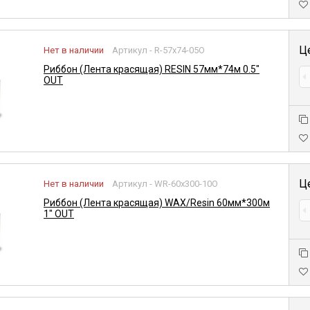
Ц
Нет в наличии
Артикул - R-57x74-05O
Риббон (Лента красящая) RESIN 57мм*74м 0.5"
OUT
Ц
Нет в наличии
Артикул - WR-60x300-10O
Риббон (Лента красящая) WAX/Resin 60мм*300м
1" OUT