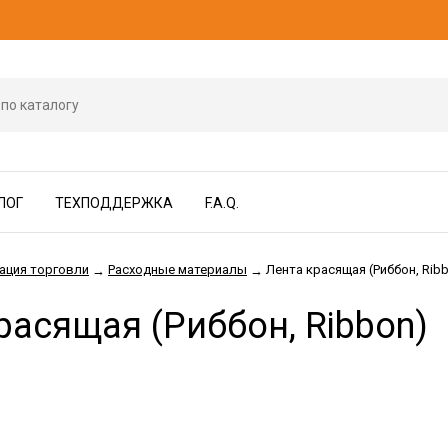
ЛОГ
ТЕХПОДДЕРЖКА
F.A.Q.
ация торговли
Расходные материалы
Лента красящая (Риббон, Rib
→
→
расящая (Риббон, Ribbon)