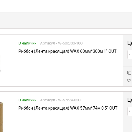
Ц
В наличии
Артикул - W-60x300-10O
Риббон (Лента красящая) WAX 60мм*300м 1" OUT
Ц
В наличии
Артикул - W-57x74-05O
Риббон (Лента красящая) WAX 57мм*74м 0.5" OUT