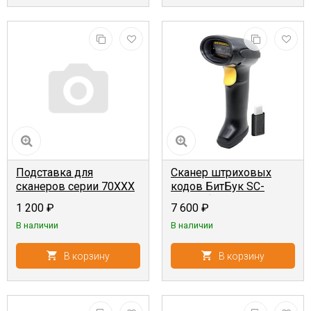
Подставка для
Сканер штриховых
сканеров серии 70XXX
кодов БитБук SC-
62ABU {2D, ручной,
1 200
₽
7 600
₽
беспроводной, USB-
В наличии
В наличии
HID+USB-VCOM}
В корзину
В корзину