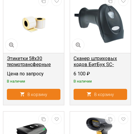
Этикетки 58x30
Сканер штриховых
термотрансферные
кодов БитБук SC-
(900 шт, 40 мм)
62AWU {2D, ручной,
Цена по запросу
6 100
₽
проводной, USB-
В наличии
В наличии
HID+USB-VCOM}
В корзину
В корзину