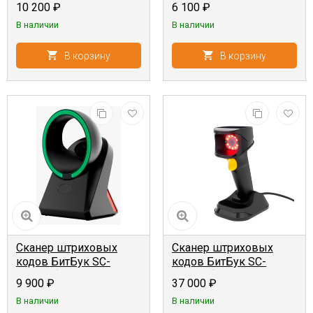
10 200
₽
6 100
₽
беспроводной, USB-
проводной, USB-
В наличии
В наличии
HID+USB-VCOM}
HID+USB-VCOM}
В корзину
В корзину
Сканер штриховых
Сканер штриховых
кодов БитБук SC-
кодов БитБук SC-
83AWU {2D,
86AWU {2D,
9 900
₽
37 000
₽
стационарный,
стационарный,
В наличии
В наличии
проводной, USB-
проводной, USB-