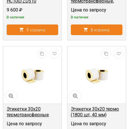
HC100/ZD510
термотрансферные,
Браслеты
полипропилен (1000
9 600
₽
Цена по запросу
ультрамягкие 25,4мм x
шт, 40 мм)
В наличии
В наличии
177,8мм, 250шт,
термопечать, белый
В корзину
В корзину
Этикетки 30x20
Этикетки 30x20 термо
термотрансферные
(1800 шт, 40 мм)
(2000 шт, 40 мм)
Цена по запросу
Цена по запросу