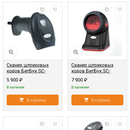
Сканер штриховых
Сканер штриховых
кодов БитБук SC-
кодов БитБук SC-
60AWU {2D, ручной,
84OWU {1D,
5 900
₽
7 900
₽
проводной, USB-
стационарный,
В наличии
В наличии
HID+USB-VCOM}
проводной, USB-
HID+USB-VCOM}
В корзину
В корзину