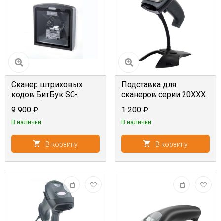
Сканер штриховых
Подставка для
кодов БитБук SC-
сканеров серии 20XXX
85OWU {1D,
9 900
₽
1 200
₽
стационарный,
В наличии
В наличии
проводной, USB-
HID+USB-VCOM}
В корзину
В корзину