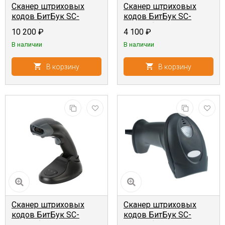
Сканер штриховых
Сканер штриховых
кодов БитБук SC-
кодов БитБук SC-
32ABU {2D, ручной,
22AWU {2D, ручной,
10 200
₽
4 100
₽
беспроводной,
проводной, USB-
В наличии
В наличии
пейджинг (поиск
HID+USB-VCOM}
сканера), USB-
HID+USB-VCOM}
В корзину
В корзину
Сканер штриховых
Сканер штриховых
кодов БитБук SC-
кодов БитБук SC-
50ABU {2D, ручной,
61AWU {2D, ручной,