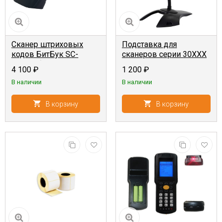
Сканер штриховых
Подставка для
кодов БитБук SC-
сканеров серии 30XXX
23AWU {2D, ручной,
4 100
₽
1 200
₽
проводной, USB-
В наличии
В наличии
HID+USB-VCOM}
В корзину
В корзину