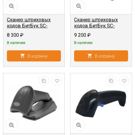
Сканер штриховых
Сканер штриховых
кодов БитБук SC-
кодов БитБук SC-
02ABH {2D, ручной,
31ABU {2D, ручной,
8 300
₽
9 200
₽
беспроводной, USB-
беспроводной, USB-
В наличии
В наличии
HID}
HID+USB-VCOM}
В корзину
В корзину