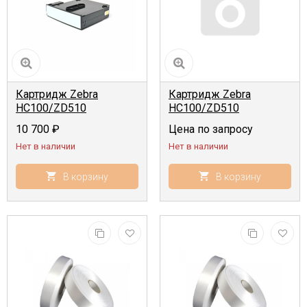
Картридж Zebra
Картридж Zebra
HC100/ZD510
HC100/ZD510
Браслеты
Браслеты 25,4мм x
10 700
₽
Цена по запросу
ультрамягкие 25,4мм x
279,4мм, 200шт,
Нет в наличии
Нет в наличии
279,4мм, 175шт,
термопечать, красный
термопечать, белый
В корзину
В корзину