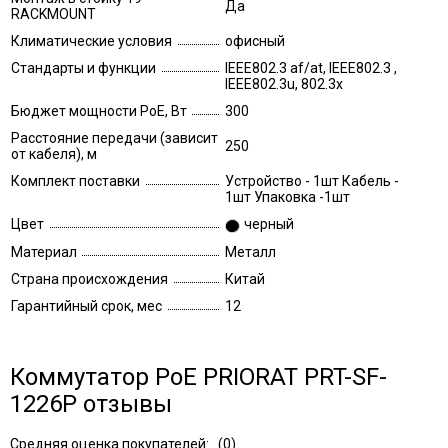
Да
RACKMOUNT
Климатические условия
офисный
Стандарты и функции
IEEE802.3 af/at, IEEE802.3 ,
IEEE802.3u, 802.3x
Бюджет мощности PoE, Вт
300
Расстояние передачи (зависит
250
от кабеля), м
Комплект поставки
Устройство - 1шт Кабель -
1шт Упаковка -1шт
Цвет
черный
Материал
Металл
Страна происхождения
Китай
Гарантийный срок, мес
12
Коммутатор PoE PRIORAT PRT-SF-
1226P отзывы
Средняя оценка покупателей:
(
0
)