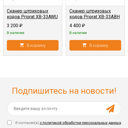
Сканер штриховых
Сканер штриховых
кодов Priorat XB-33AWU
кодов Priorat XB-33ABH
{2D, ручной, проводной,
{2D, ручной,
3 200
₽
4 400
₽
USB-HID+USB-VCOM}
беспроводной, USB-
В наличии
В наличии
HID+USB-VCOM}
В корзину
В корзину
Подпишитесь на новости!
Я согласен(a)
с политикой обработки персональных данных