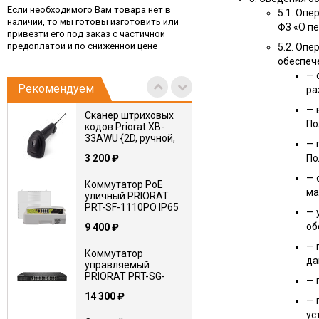
82AWU {2D,
Если необходимого Вам товара нет в
5.1. Оп
стационарный,
наличии, то мы готовы изготовить или
ФЗ «О п
9 900
₽
проводной, USB-
привезти его под заказ с частичной
HID+USB-VCOM}
предоплатой и по сниженной цене
5.2. Оп
обеспеч
— 
Рекомендуем
ра
— 
Сканер штриховых
По
кодов Priorat XB-
33AWU {2D, ручной,
— 
проводной, USB-
3 200
₽
По
HID+USB-VCOM}
— 
Коммутатор PoE
ма
уличный PRIORAT
PRT-SF-1110PO IP65
— 
об
9 400
₽
— 
Коммутатор
да
управляемый
PRIORAT PRT-SG-
— 
1424M
14 300
₽
— 
ус