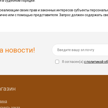
и в судебном порядке.
я реализации своих прав и законных интересов субъекты персонал
ично или с помощью представителя. Запрос должен содержать свед
а новости!
Я согласен(a)
с политикой о
газин
зина
рмить заказ