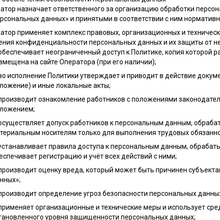
ератор назначает ответственного за организацию обработки перс
ерсональных данных» и принятыми в соответствии с ним норматив
ератор применяет комплекс правовых, организационных и техничес
ения конфиденциальности персональных данных и их защиты от н
обеспечивает неограниченный доступ к Политике, копия которой 
змещена на сайте Оператора (при его наличии);
во исполнение Политики утверждает и приводит в действие докум
ложение) и иные локальные акты;
производит ознакомление работников с положениями законодатель
ложением;
осуществляет допуск работников к персональным данным, обраба
териальным носителям только для выполнения трудовых обязанно
устанавливает правила доступа к персональным данным, обрабат
еспечивает регистрацию и учёт всех действий с ними;
производит оценку вреда, который может быть причинен субъект
нных»;
производит определение угроз безопасности персональных данных
применяет организационные и технические меры и использует ср
тановленного уровня защищенности персональных данных;