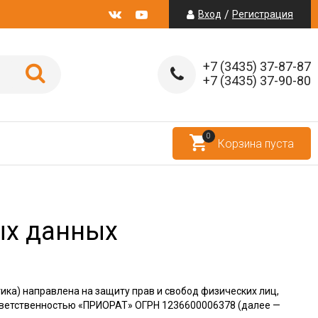
/
Вход
Регистрация
+7 (3435) 37-87-87
+7 (3435) 37-90-80
0
Корзина пуста
ых данных
ика) направлена на защиту прав и свобод физических лиц,
тветственностью «ПРИОРАТ»
ОГРН
1236600006378 (далее —