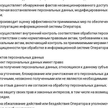
осуществляет обнаружение фактов несанкционированного доступ
лючая восстановление персональных данных, модифицированных 
м;
производит оценку эффективности принимаемых мер по обеспечен
сплуатацию информационной системы Оператора;
осуществляет внутренний контроль соответствия обработки персо
ответствии с ним нормативным правовым актам, требованиям к з
кальным актам, включающий контроль за принимаемыми мерами п
щищенности при обработке в информационной системе Оператора
ектов персональных данных
ъект персональных данных имеет право:
на получение персональных данных, относящихся к данному субъе
на уточнение, блокирование или уничтожение его персональных да
точными, незаконно полученными или не являются необходимыми 
на отзыв данного им согласия на обработку персональных данных;
на защиту своих прав и законных интересов, в том числе на возм
рядке;
на обжалование действий или бездействия Оператора в уполномо