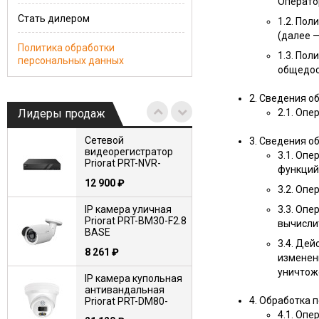
Операто
Стать дилером
1.2. Пол
(далее 
Политика обработки
1.3. Пол
персональных данных
общедос
2. Сведения о
Лидеры продаж
2.1. Опе
Сетевой
3. Сведения о
видеорегистратор
3.1. Оп
Priorat PRT-NVR-
функций,
16N2-12M-IQ PRO
12 900
₽
3.2. Оп
IP камера уличная
3.3. Оп
Priorat PRT-BM30-F2.8
вычислит
BASE
3.4. Дей
8 261
₽
изменени
уничтож
IP камера купольная
антивандальная
4. Обработка 
Priorat PRT-DM80-
F2.8-CA PRO
4.1. Оп