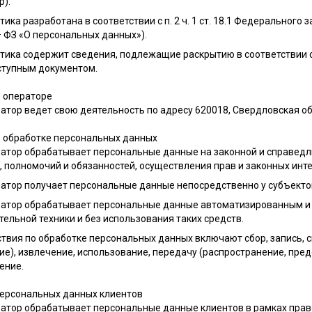
р).
итика разработана в соответствии с п. 2 ч. 1 ст. 18.1 Федеральног
— ФЗ «О персональных данных»).
итика содержит сведения, подлежащие раскрытию в соответствии с 
тупным документом.
б операторе
ратор ведет свою деятельность по адресу
620018, Свердловская обл
б обработке персональных данных
ератор обрабатывает персональные данные на законной и справед
 полномочий и обязанностей, осуществления прав и законных инте
ератор получает персональные данные непосредственно у субъект
ератор обрабатывает персональные данные автоматизированным и
ельной техники и без использования таких средств.
ствия по обработке персональных данных включают сбор, запись, 
е), извлечение, использование, передачу (распространение, пред
ение.
персональных данных клиентов
ератор обрабатывает персональные данные клиентов в рамках пра