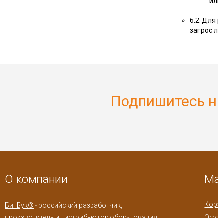
ил
6.2. Дл
запрос л
Подпишитесь н
О компании
Ма
Кор
БитБук®
- российский разработчик,
производитель и дистрибьютор оборудования
Офо