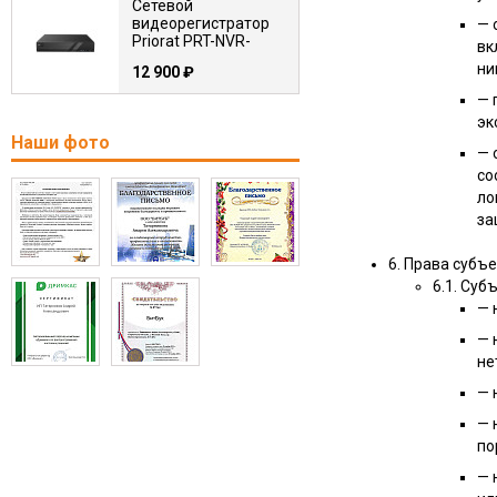
Сетевой
видеорегистратор
— 
Priorat PRT-NVR-
вк
16N2-12M-IQ PRO
ни
12 900
₽
— 
Коммутатор PoE
эк
промышленный
Наши фото
PRIORAT PRT-SG-
— 
1208PI
со
14 600
₽
ло
за
6. Права субъ
6.1. Суб
— 
— 
не
— 
— 
по
— 