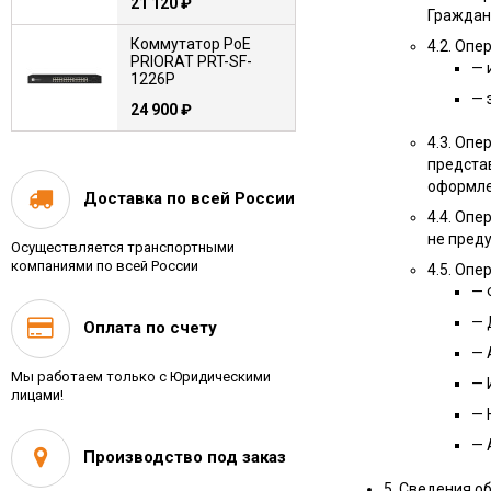
21 120
₽
Гражданс
Коммутатор PoE
4.2. Оп
PRIORAT PRT-SF-
— 
1226P
— 
24 900
₽
4.3. Оп
Сканер штриховых
предста
кодов Priorat XB-
33AWU {2D, ручной,
оформлен
Доставка по всей России
проводной, USB-
3 200
₽
4.4. Оп
HID+USB-VCOM}
не пред
Осуществляется транспортными
Сканер штриховых
компаниями по всей России
4.5. Оп
кодов Priorat XB-
33ABH {2D, ручной,
— 
беспроводной, USB-
4 400
₽
— 
Оплата по счету
HID+USB-VCOM}
— 
Коммутатор PoE
Мы работаем только с Юридическими
PRIORAT PRT-SG-
— 
лицами!
1226P
— 
32 120
₽
— 
Производство под заказ
Сканер штриховых
кодов БитБук SC-
5. Сведения о