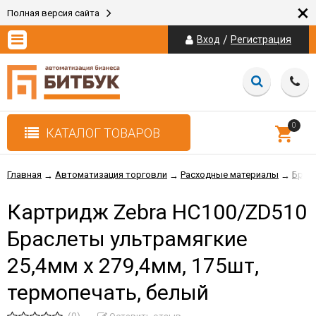
×
Полная версия сайта
/
Вход
Регистрация
0
КАТАЛОГ ТОВАРОВ
Главная
Автоматизация торговли
Расходные материалы
Брас
→
→
→
Картридж Zebra HC100/ZD510
Браслеты ультрамягкие
25,4мм x 279,4мм, 175шт,
термопечать, белый