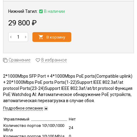
Нижний Тагил:
В наличии
29 800
₽
В корзину
Сравнение
В избранное
2*1000Mbps SFP Port + 4*1000Mbps PoE ports(Compatible uplink)
+ 20*1000Mbps PoE ports Ports(1-22)Support IEEE 802.3af/at
protocol Ports(23-24)Support IEEE 802.3af/at/bt protocol Функция
PoE Watchdog AI: Автоматическое обнаружение PoE устройств,
автоматическая перезагрузка в случае сбоя.
Подробное описание
Управляемый
Нет
Количество портов 10\100\1000
24
Mb\s
Количество портов 10\100 Mb\s
0