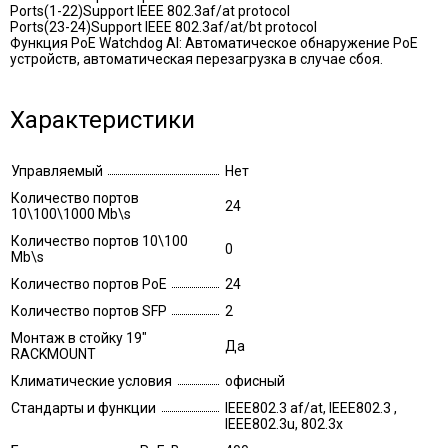
Ports(1-22)Support IEEE 802.3af/at protocol
Ports(23-24)Support IEEE 802.3af/at/bt protocol
Функция PoE Watchdog AI: Автоматическое обнаружение PoE
устройств, автоматическая перезагрузка в случае сбоя.
Характеристики
Управляемый
Нет
Количество портов
24
10\100\1000 Mb\s
Количество портов 10\100
0
Mb\s
Количество портов PoE
24
Количество портов SFP
2
Монтаж в стойку 19"
Да
RACKMOUNT
Климатические условия
офисный
Стандарты и функции
IEEE802.3 af/at, IEEE802.3 ,
IEEE802.3u, 802.3x