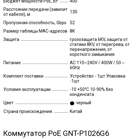
Бюджет мощности PoE, Вт
400
Расстояние передачи (зависит
130
от кабеля), м
Пропускная способность, Gbps
52
Размер таблицы MAC-адресов
8K
Защита
грозозащита 6KV, защита от
статики 8KV, от перегрева, от
перенапряжения, от
короткого замыкания
Питание
AC 110~240V / 400W / 50～
60Hz
Комплект поставки
Устройство - 1шт Упаковка
-1шт
Условия эксплуатации
-10 +50°C 10-90% без
конденсата
Цвет
черный
Страна происхождения
Китай
Коммутатор PoE GNT-P1026G6