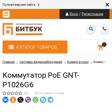
×
Полная версия сайта
/
Вход
Регистрация
0
КАТАЛОГ ТОВАРОВ
Главная
Системы видеонаблюдения
Коммутаторы
Коммутатор
→
→
→
Коммутатор PoE GNT-
P1026G6
(0)
Оставить отзыв