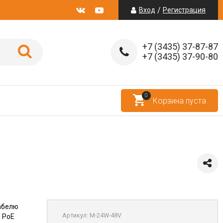
/
Вход
Регистрация
+7 (3435) 37-87-87
+7 (3435) 37-90-80
0
Корзина пуста
кабелю
Артикул:
M-24W-48V
й PoE