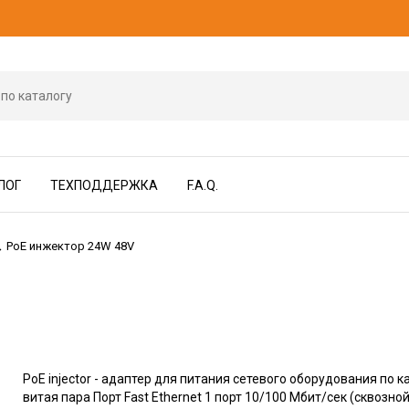
ЛОГ
ТЕХПОДДЕРЖКА
F.A.Q.
PoE инжектор 24W 48V
→
PoE injector - адаптер для питания сетевого оборудования по 
витая пара Порт Fast Ethernet 1 порт 10/100 Мбит/сек (сквозно