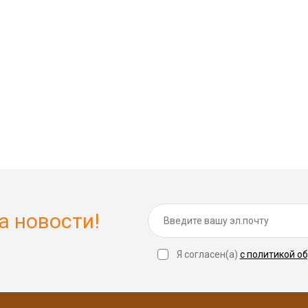
а новости!
Я согласен(a)
с политикой о