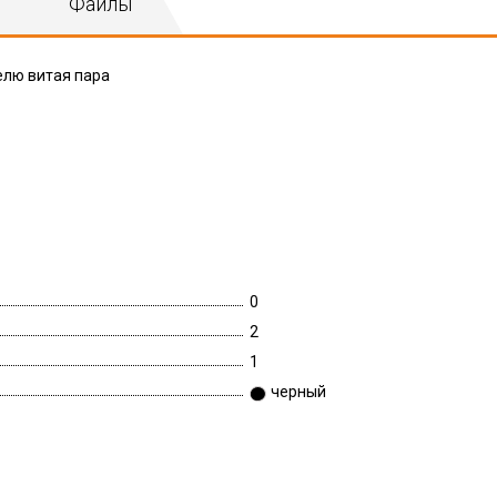
Файлы
белю витая пара
0
2
1
черный