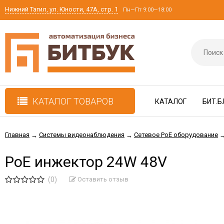
Нижний Тагил, ул. Юности, 47А, стр. 1
Пн—Пт 9:00—18:00
КАТАЛОГ ТОВАРОВ
КАТАЛОГ
БИТ.Б
Главная
Системы видеонаблюдения
Сетевое PoE оборудование
→
→
PoE инжектор 24W 48V
(0)
Оставить отзыв