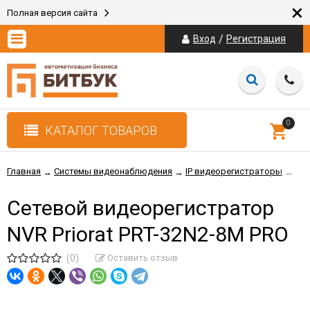
×
Полная версия сайта
/
Вход
Регистрация
0
КАТАЛОГ ТОВАРОВ
Главная
Системы видеонаблюдения
IP видеорегистраторы
Сет
→
→
→
Сетевой видеорегистратор
NVR Priorat PRT-32N2-8M PRO
(0)
Оставить отзыв