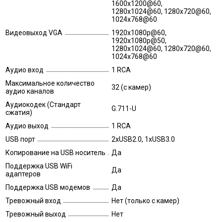
1600x1200@60,
1280x1024@60, 1280x720@60,
1024x768@60
Видеовыход VGA
1920x1080p@60,
1920x1080p@50,
1280x1024@60, 1280x720@60,
1024x768@60
Аудио вход
1 RCA
Максимальное количество
32 (с камер)
аудио каналов
Аудиокодек (Стандарт
G.711-U
сжатия)
Аудио выход
1 RCA
USB порт
2xUSB2.0, 1xUSB3.0
Копирование на USB носитель
Да
Поддержка USB WiFi
Да
адаптеров
Поддержка USB модемов
Да
Тревожный вход
Нет (только с камер)
Тревожный выход
Нет