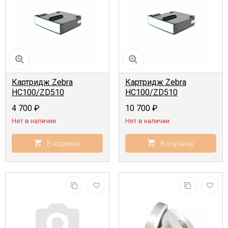
Картридж Zebra
Картридж Zebra
HC100/ZD510
HC100/ZD510
Браслеты 25,4мм x
Браслеты
4 700
₽
10 700
₽
279,4мм, 200шт,
ультрамягкие 25,4мм x
Нет в наличии
Нет в наличии
термопечать, белый
279,4мм, 175шт,
термопечать, белый
В корзину
В корзину